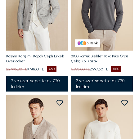
5
Renk
Kaşmir Karışımlı Kapak Cepli Erkek
%100 Pamuk Bisiklet Yaka Pike Örgü
Overjacket
Çekiç Kol Kazak
22.995,00 TL
9.198,00 TL
%60
5.995,00 TL
2.997,50 TL
%50
2 ve üzeri sepette ek %20
2 ve üzeri sepette ek %20
İndirim
İndirim