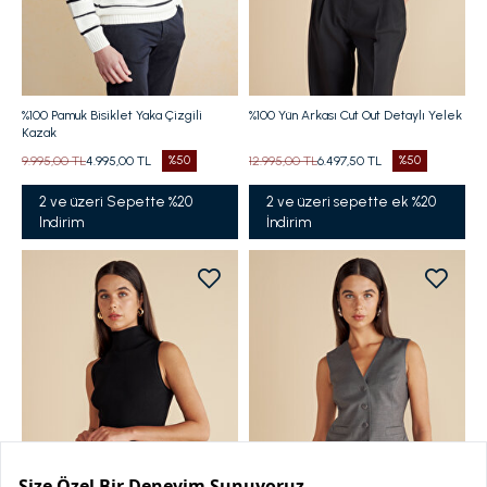
%100 Pamuk Bisiklet Yaka Çizgili
%100 Yün Arkası Cut Out Detaylı Yelek
Kazak
9.995,00 TL
4.995,00 TL
%50
12.995,00 TL
6.497,50 TL
%50
2 ve üzeri Sepette %20
2 ve üzeri sepette ek %20
Indirim
İndirim