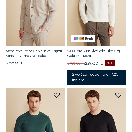
5
Renk
Mono Yaka Torba Cep Yün ve Kaşmir
%100 Pamuk Bisiklet Yaka Pike Örgü
Karışımlı Örme Overceket
Çekiç Kol Kazak
17.995,00 TL
5.995,00 TL
2.997,50 TL
%50
2 ve üzeri sepette ek %20
İndirim