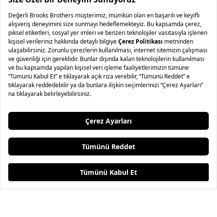
2
Renk
Balıkçı Yaka Kolsuz Rayon Kazak
Yün Karışımlı Arkası Cut Out Detaylı
Yelek
4.995,00 TL
2.497,50 TL
%50
12.995,00 TL
6.497,50 TL
%50
2 ve üzeri sepette ek %20
2 ve üzeri sepette ek %20
İndirim
İndirim
Anasayfa
Ara
Sepet
Favori
Hesabım