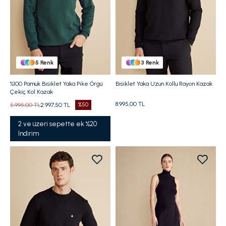
5
Renk
3
Renk
%100 Pamuk Bisiklet Yaka Pike Örgü
Bisiklet Yaka Uzun Kollu Rayon Kazak
Çekiç Kol Kazak
8.995,00 TL
5.995,00 TL
2.997,50 TL
%50
2 ve üzeri sepette ek %20
İndirim