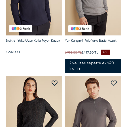
3
Renk
3
Renk
Bisiklet Yaka Uzun Kollu Rayon Kazak
Yün Karışımlı Polo Yaka Basic Kazak
8.995,00 TL
6.995,00 TL
3.497,50 TL
%50
2 ve üzeri sepette ek %20
İndirim