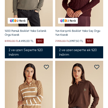
2
Renk
2
Renk
%100 Pamuk Bisiklet Yaka Selanik
Yün Karışımlı Bisiklet Yaka Saç Örgü
Örgü Kazak
Yün Kazak
8.995,00 TL
4.495,00 TL
%50
7.995,00 TL
3.997,50 TL
%50
2 ve üzeri Sepette %20
2 ve üzeri sepette ek %20
Indirim
İndirim