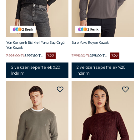
2
Renk
2
Renk
Yün Karışımlı Bisiklet Yaka Saç Örgü
Bato Yaka Rayon Kazak
Yün Kazak
7.995,00 TL
3.997,50 TL
%50
7.995,00 TL
3.198,00 TL
%60
2 ve üzeri sepette ek %20
2 ve üzeri sepette ek %20
İndirim
İndirim