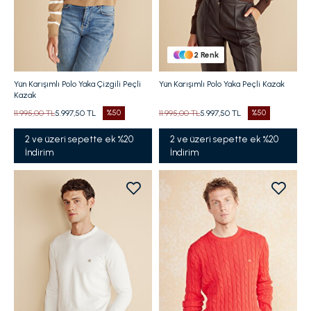
2
Renk
Yün Karışımlı Polo Yaka Çizgili Peçli
Yün Karışımlı Polo Yaka Peçli Kazak
Kazak
11.995,00 TL
5.997,50 TL
%50
11.995,00 TL
5.997,50 TL
%50
2 ve üzeri sepette ek %20
2 ve üzeri sepette ek %20
İndirim
İndirim