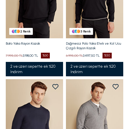
2
Renk
3
Renk
Bato Yaka Rayon Kazak
Düğmesiz Polo Yaka Etek ve Kol Ucu
Çizgili Rayon Kazak
7.995,00 TL
3.198,00 TL
%60
6.995,00 TL
3.497,50 TL
%50
2 ve üzeri sepette ek %20
2 ve üzeri sepette ek %20
İndirim
İndirim