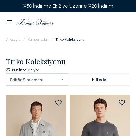
Garanti BBVA'ya Özel Vade Farksız 6 Taksit
Anasayfa
Kampanyalar
Triko Koleksiyonu
Triko Koleksiyonu
35
ürün listeleniyor
Filtrele
Editör Sıralaması