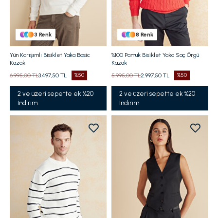
3
Renk
8
Renk
Yün Karışımlı Bisiklet Yaka Basic
%100 Pamuk Bisiklet Yaka Saç Örgü
Kazak
Kazak
6.995,00 TL
3.497,50 TL
%50
5.995,00 TL
2.997,50 TL
%50
2 ve üzeri sepette ek %20
2 ve üzeri sepette ek %20
İndirim
İndirim