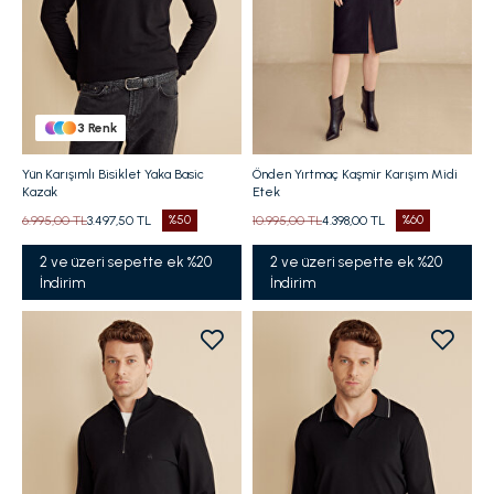
3
Renk
Yün Karışımlı Bisiklet Yaka Basic
Önden Yırtmaç Kaşmir Karışım Midi
Kazak
Etek
6.995,00 TL
3.497,50 TL
%50
10.995,00 TL
4.398,00 TL
%60
2 ve üzeri sepette ek %20
2 ve üzeri sepette ek %20
İndirim
İndirim