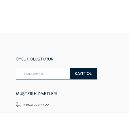
ÜYELİK OLUŞTURUN
KAYIT OL
MÜŞTERİ HİZMETLERİ
(0850) 722 58 22
Pazartesi-Cuma
09.00-18.00