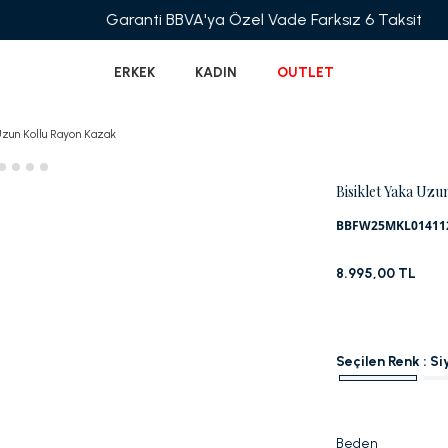
Garanti BBVA'ya Özel Vade Farksız 6 Taksit
ERKEK
KADIN
OUTLET
Uzun Kollu Rayon Kazak
Bisiklet Yaka Uzu
BBFW25MKL01411
8.995,00 TL
Seçilen Renk :
Si
Beden