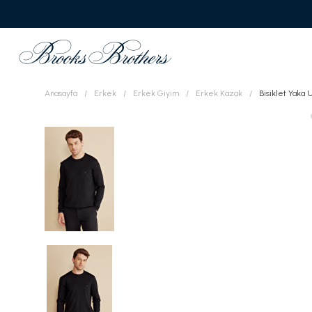
Anasayfa
Erkek
Erkek Giyim
Erkek Kazak
Bisiklet Yaka 