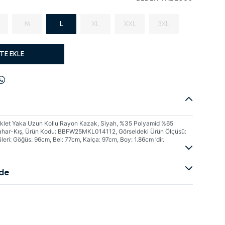
M
L
XL
XXL
3XL
TE EKLE
siklet Yaka Uzun Kollu Rayon Kazak, Siyah, %35 Polyamid %65
ahar-Kış, Ürün Kodu: BBFW25MKL014112, Görseldeki Ürün Ölçüsü:
eri: Göğüs: 96cm, Bel: 77cm, Kalça: 97cm, Boy: 1.86cm ‘dir.
ade