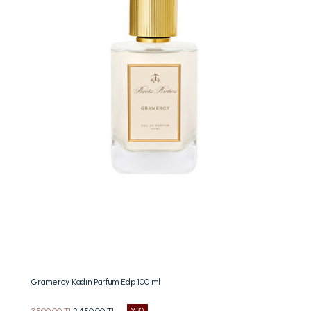
Beden Seç
100 ML
Gramercy Kadın Parfüm Edp 100 ml
3.500,00 TL
2.450,00 TL
%30