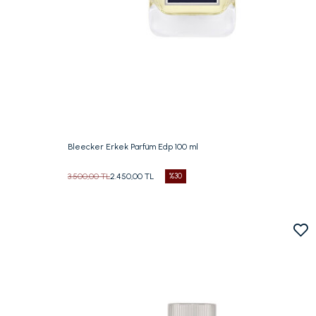
Beden Seç
100 ML
Bleecker Erkek Parfüm Edp 100 ml
3.500,00 TL
2.450,00 TL
%30