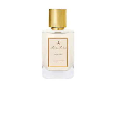
Beden Seç
100 ML