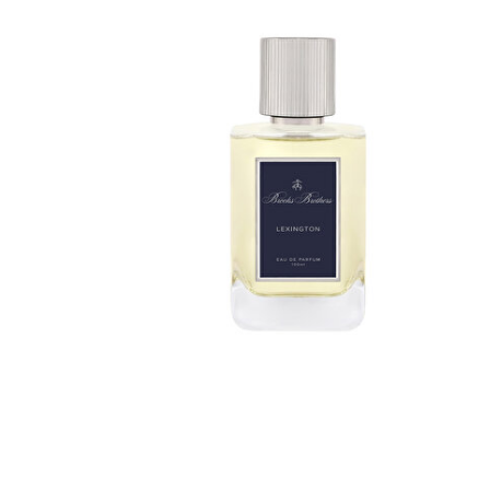
Beden Seç
100 ML