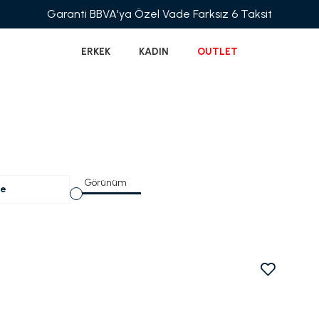
Garanti BBVA'ya Özel Vade Farksız 6 Taksit
ERKEK
KADIN
OUTLET
Görünüm
le