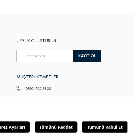
ÜYELİK OLUŞTURUN
KAYIT OL
MÜŞTERİ HİZMETLERİ
(0850) 722 58 22
Pazartesi-Cuma
09.00-18.00