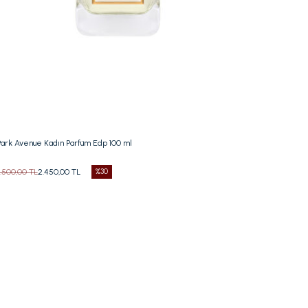
Beden Seç
100 ML
Park Avenue Kadın Parfüm Edp 100 ml
3.500,00 TL
2.450,00 TL
%30