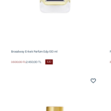
Beden Seç
100 ML
Broadway Erkek Parfüm Edp 100 ml
3.500,00 TL
2.450,00 TL
%30