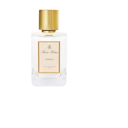
Beden Seç
100 ML