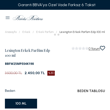
Garanti BBVA'ya Özel Vade Farksız 6 Taksit
Anasayfa
Erkek
Erkek Parfüm
Lexington Erkek Parfüm Edp 100 ml
0
Yorum
Lexington Erkek Parfüm Edp
100 ml
BBFW25MPE04K198
3.500,00 TL
2.450,00 TL
%30
Beden
BEDEN TABLOSU
100 ML