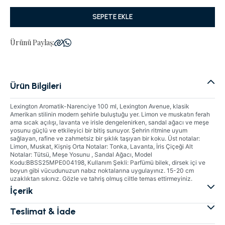
SEPETE EKLE
Ürünü Paylaş:
Ürün Bilgileri
Lexington Aromatik-Narenciye 100 ml, Lexington Avenue, klasik
Amerikan stilinin modern şehirle buluştuğu yer. Limon ve muskatın ferah
ama sıcak açılışı, lavanta ve irisle dengelenirken, sandal ağacı ve meşe
yosunu güçlü ve etkileyici bir bitiş sunuyor. Şehrin ritmine uyum
sağlayan, rafine ve zahmetsiz bir şıklık taşıyan bir koku. Üst notalar:
Limon, Muskat, Kişniş Orta Notalar: Tonka, Lavanta, İris Çiçeği Alt
Notalar: Tütsü, Meşe Yosunu , Sandal Ağacı, Model
Kodu:BBSS25MPE004198, Kullanım Şekli: Parfümü bilek, dirsek içi ve
boyun gibi vücudunuzun nabız noktalarına uygulayınız. 15-20 cm
uzaklıktan sıkınız. Gözle ve tahriş olmuş ciltle temas ettirmeyiniz.
İçerik
Teslimat & İade