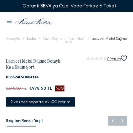
Garanti BBVA'ya Özel Vade Farksız 6 Taksit
Anasayfa
Kadın
Kadın Giyim
Kadın Şort
Lacivert Metal Düğme Deta
0
Yorum
Lacivert Metal Düğme Detaylı
Kısa Kadın Şort
BBSS24FSO004114
6.595,00 TL
1.978,50 TL
%70
2 ve üzeri sepette ek %20 İndirim
Seçilen Renk :
Yeşil