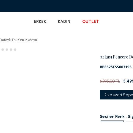
Garanti BBVA'ya Özel Vade Farksız 6 Taksi
ERKEK
KADIN
OUTLET
 Detaylı Tek Omuz Mayo
Arkası Pencere D
BBSS25FSS003193
6.995,00 TL
3.49
2 ve üzeri Sepe
Seçilen Renk :
Si