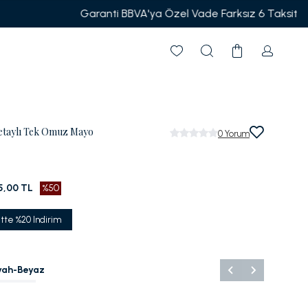
t
etaylı Tek Omuz Mayo
0
Yorum
5,00 TL
%50
tte %20 Indirim
yah-Beyaz