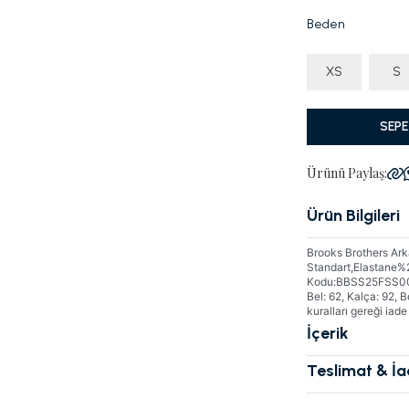
Beden
XS
S
SEPE
Ürünü Paylaş:
Ürün Bilgileri
Brooks Brothers Ar
Standart,Elastane%
Kodu:BBSS25FSS0031
Bel: 62, Kalça: 92, B
kuralları gereği iad
İçerik
Teslimat & İ