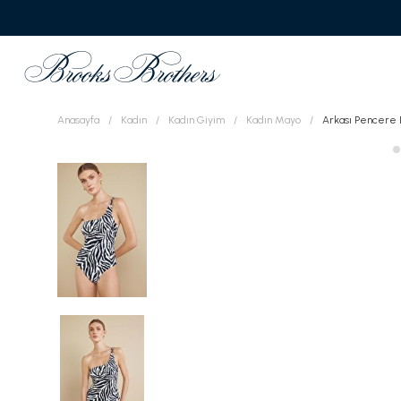
Anasayfa
Kadın
Kadın Giyim
Kadın Mayo
Arkası Pencere