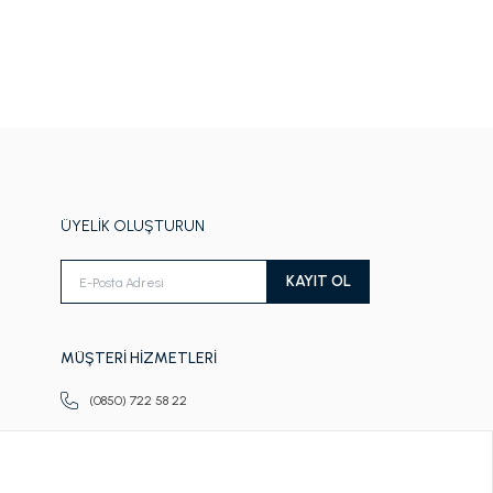
ÜYELİK OLUŞTURUN
KAYIT OL
MÜŞTERİ HİZMETLERİ
(0850) 722 58 22
Pazartesi-Cuma
09.00-18.00