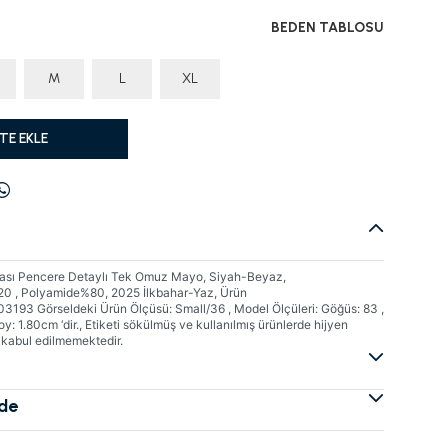
BEDEN TABLOSU
M
L
XL
TE EKLE
kası Pencere Detaylı Tek Omuz Mayo, Siyah-Beyaz,
20 , Polyamide%80, 2025 İlkbahar-Yaz, Ürün
93 Görseldeki Ürün Ölçüsü: Small/36 , Model Ölçüleri: Göğüs: 83 ,
oy: 1.80cm ‘dir., Etiketi sökülmüş ve kullanılmış ürünlerde hijyen
e kabul edilmemektedir.
ade