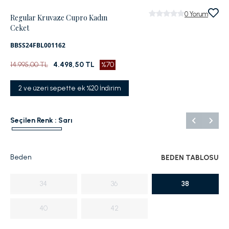
0
Yorum
Regular Kruvaze Cupro Kadın
Ceket
BBSS24FBL001162
14.995,00 TL
4.498,50 TL
%70
2 ve üzeri sepette ek %20 İndirim
Seçilen Renk :
Sarı
Beden
BEDEN TABLOSU
34
36
38
40
42