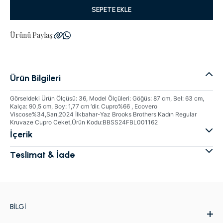
SEPETE EKLE
Ürünü Paylaş:
Ürün Bilgileri
Görseldeki Ürün Ölçüsü: 36, Model Ölçüleri: Göğüs: 87 cm, Bel: 63 cm,
Kalça: 90,5 cm, Boy: 1,77 cm ‘dir. Cupro%66 , Ecovero
Viscose%34,Sarı,2024 İlkbahar-Yaz Brooks Brothers Kadın Regular
Kruvaze Cupro Ceket,Ürün Kodu:BBSS24FBL001162
İçerik
Teslimat & İade
BILGI