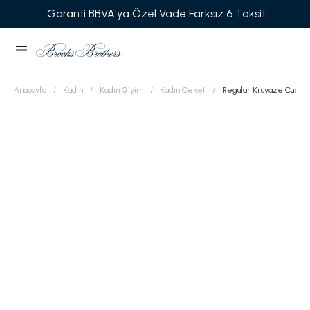
Garanti BBVA'ya Özel Vade Farksız 6 Taksit
Anasayfa
Kadın
Kadın Giyim
Kadın Ceket
Regular Kruvaze Cupro