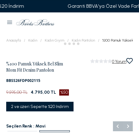
m
Garanti BBVA'ya Özel Vade Farksız 6 Taks
Anasayfa
Kadın
Kadın Giyim
Kadın Pantolon
%100 Pamuk Yüksek Be
0
Yorum
%100 Pamuk Yüksek Bel Slim
Mom Fit Denim Pantolon
BBSS26FDP002115
9.595,00 TL
4.795,00 TL
%50
2 ve üzeri Sepette %20 Indirim
Seçilen Renk :
Mavi