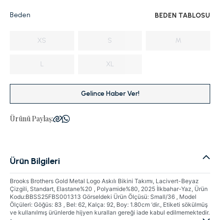
Beden
BEDEN TABLOSU
XS
S
M
L
XL
Gelince Haber Ver!
Ürünü Paylaş:
Ürün Bilgileri
Brooks Brothers Gold Metal Logo Askılı Bikini Takımı, Lacivert-Beyaz
Çizgili, Standart, Elastane%20 , Polyamide%80, 2025 İlkbahar-Yaz, Ürün
Kodu:BBSS25FBS001313 Görseldeki Ürün Ölçüsü: Small/36 , Model
Ölçüleri: Göğüs: 83 , Bel: 62, Kalça: 92, Boy: 1.80cm ‘dir., Etiketi sökülmüş
ve kullanılmış ürünlerde hijyen kuralları gereği iade kabul edilmemektedir.