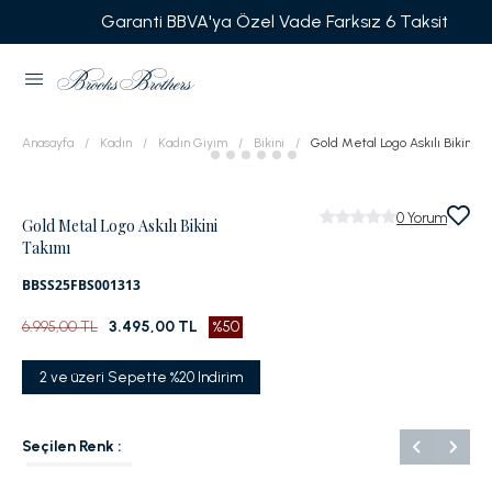
Garanti BBVA'ya Özel Vade Farksız 6 Taksit
Anasayfa
Kadın
Kadın Giyim
Bikini
Gold Metal Logo Askılı Bikini T
0
Yorum
Gold Metal Logo Askılı Bikini
Takımı
BBSS25FBS001313
6.995,00 TL
3.495,00 TL
%50
2 ve üzeri Sepette %20 Indirim
Seçilen Renk :