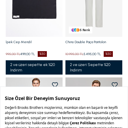
5
Renk
İpek Cep Mendil
Chino Double Paça Pantolon
995,00 TL
499,00 TL
%50
10.995,00 TL
5.495,00 TL
%50
2 ve üzeri sepette ek %20
2 ve üzeri Sepette %20
İndirim
Indirim