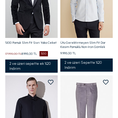
%100 Pamuk Slim Fit Sivri Yaka Ceket
Ütü Gerektirmeyen Slim Fit Dar
Kesim Pamuklu Non-Iron Gömlek
9.995,00 TL
17.995,00 TL
8.995,00 TL
%50
2 ve üzeri Sepette %20
2 ve üzeri sepette ek %20
Indirim
İndirim