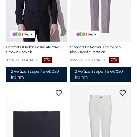
2
Renk
3
Renk
Comfort Fit Rahat Kesim Ata Yaka
Standart Fit Normal Kesim Cepli
Smokin Gömlek
Klasik Kadife Pantolon
3.795,00 TL
1.138,50 TL
%70
6.995,00 TL
2.098,50 TL
%70
2 ve üzeri sepette ek %20
2 ve üzeri sepette ek %20
İndirim
İndirim