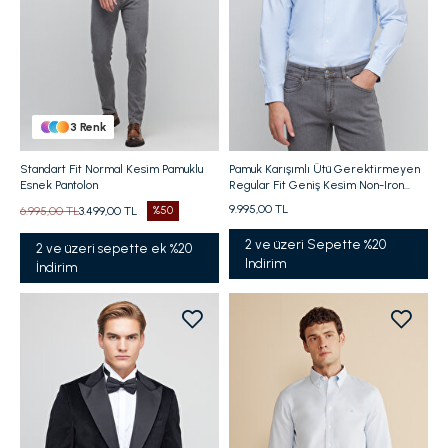
3
Renk
Standart Fit Normal Kesim Pamuklu
Pamuk Karışımlı Ütü Gerektirmeyen
Esnek Pantolon
Regular Fit Geniş Kesim Non-Iron
Gömlek
9.995,00 TL
6.995,00 TL
3.499,00 TL
%50
2 ve üzeri Sepette %20
2 ve üzeri sepette ek %20
Indirim
İndirim