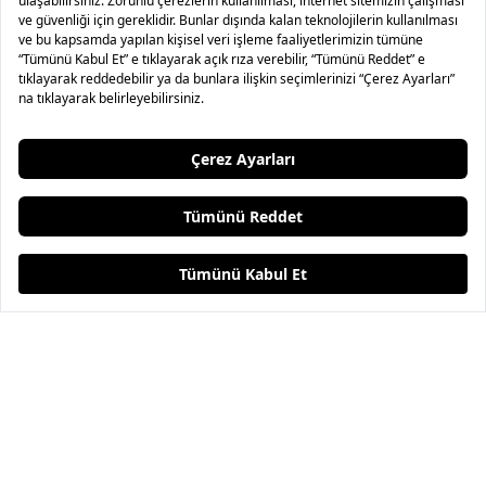
2
Renk
Yünlü Slim Fit Şal Yaka Smokin
Normal Bel Parça Boya 5 Cep Erkek
Pantolon
25.995,00 TL
12.995,00 TL
%50
12.995,00 TL
6.495,00 TL
%50
2 ve üzeri sepette ek %20
2 ve üzeri Sepette %20
İndirim
Indirim
Anasayfa
Ara
Sepet
Favori
Hesabım