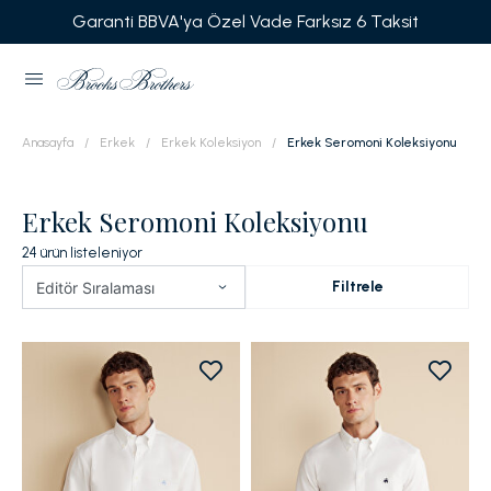
Garanti BBVA'ya Özel Vade Farksız 6 Taksit
Anasayfa
Erkek
Erkek Koleksiyon
Erkek Seromoni Koleksiyonu
Erkek Seromoni Koleksiyonu
24
ürün listeleniyor
Filtrele
Editör Sıralaması