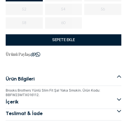
52
54
56
58
60
SEPETE EKLE
Ürünü Paylaş:
Ürün Bilgileri
Brooks Brothers Yünlü Slim Fit Şal Yaka Smokin. Ürün Kodu:
BBFW23MTX016112.
İçerik
Teslimat & İade