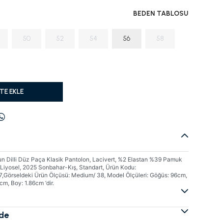
BEDEN TABLOSU
50
52
54
56
58
TE EKLE
n Dilli Düz Paça Klasik Pantolon, Lacivert, %2 Elastan %39 Pamuk
iyosel, 2025 Sonbahar-Kış, Standart, Ürün Kodu:
rseldeki Ürün Ölçüsü: Medium/ 38, Model Ölçüleri: Göğüs: 96cm,
cm, Boy: 1.86cm ‘dir.
ade