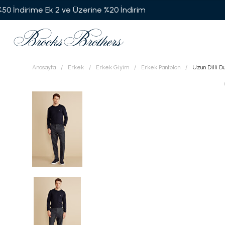
Anasayfa
Erkek
Erkek Giyim
Erkek Pantolon
Uzun Dilli D