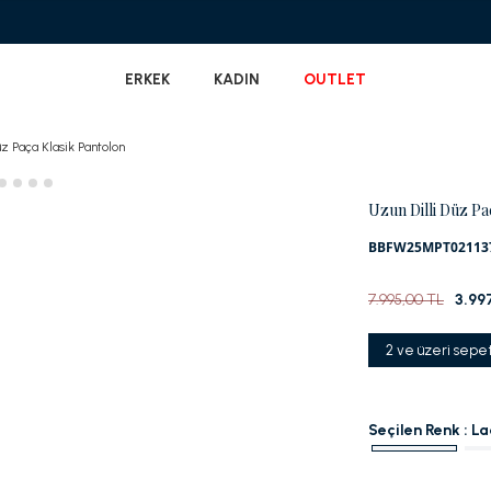
Garanti BBVA'ya Özel Vade F
ERKEK
KADIN
OUTLET
üz Paça Klasik Pantolon
Uzun Dilli Düz Pa
BBFW25MPT02113
7.995,00 TL
3.99
2 ve üzeri sepe
Seçilen Renk :
La