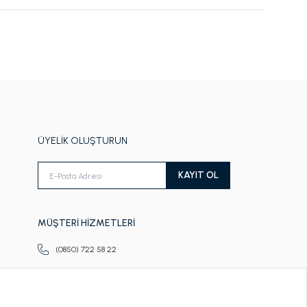
ÜYELİK OLUŞTURUN
KAYIT OL
MÜŞTERİ HİZMETLERİ
(0850) 722 58 22
Pazartesi-Cuma
09.00-18.00