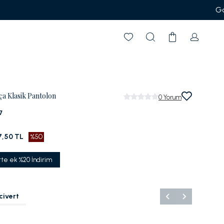
arksız 6 Taksit
ça Klasik Pantolon
0
Yorum
7
7,50 TL
%50
tte ek %20 İndirim
civert