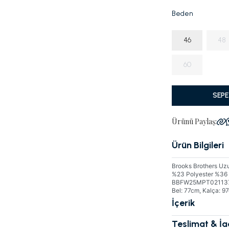
Beden
46
48
60
SEPE
Ürünü Paylaş:
Ürün Bilgileri
Brooks Brothers Uzu
%23 Polyester %36 L
BBFW25MPT021137,Gö
Bel: 77cm, Kalça: 97
İçerik
Teslimat & İ