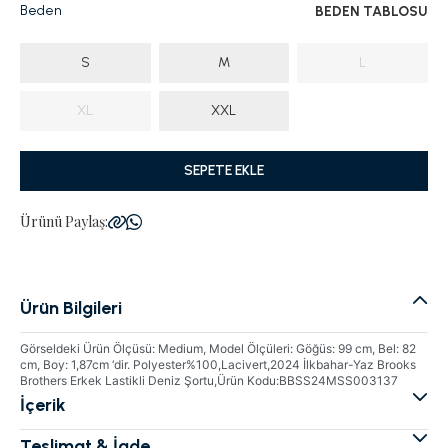
Beden
BEDEN TABLOSU
S
M
L
XL
XXL
SEPETE EKLE
Ürünü Paylaş:
Ürün Bilgileri
Görseldeki Ürün Ölçüsü: Medium, Model Ölçüleri: Göğüs: 99 cm, Bel: 82
cm, Boy: 1,87cm ‘dir. Polyester%100,Lacivert,2024 İlkbahar-Yaz Brooks
Brothers Erkek Lastikli Deniz Şortu,Ürün Kodu:BBSS24MSS003137
İçerik
Teslimat & İade