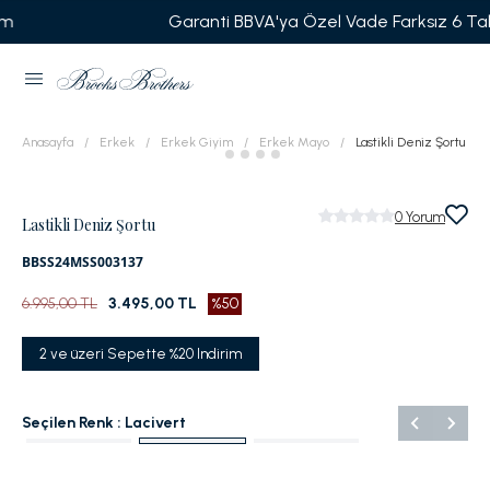
Garanti BBVA'ya Özel Vade Farksız 6 Taksit
Anasayfa
Erkek
Erkek Giyim
Erkek Mayo
Lastikli Deniz Şortu
0
Yorum
Lastikli Deniz Şortu
BBSS24MSS003137
6.995,00 TL
3.495,00 TL
%50
2 ve üzeri Sepette %20 Indirim
Seçilen Renk :
Lacivert