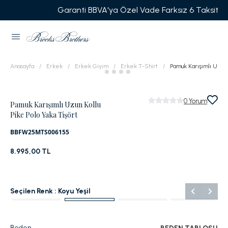
Garanti BBVA'ya Özel Vade Farksız 6 Taksit
Anasayfa
Erkek
Erkek Giyim
Erkek T-Shirt
Pamuk Karışımlı Uzun K
0
Yorum
Pamuk Karışımlı Uzun Kollu
Pike Polo Yaka Tişört
BBFW25MTS006155
8.995,00 TL
Seçilen Renk :
Koyu Yeşil
Beden