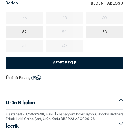
Beden
BEDEN TABLOSU
46
48
50
52
54
56
58
60
SEPETE EKLE
Ürünü Paylaş:
Ürün Bilgileri
Elastane%2, Cotton%98, Haki, İlkbahar/Yaz Koleksiyonu, Brooks Brothers
Erkek Haki Chino Şort, Ürün Kodu BBSP23MSO006128
İçerik