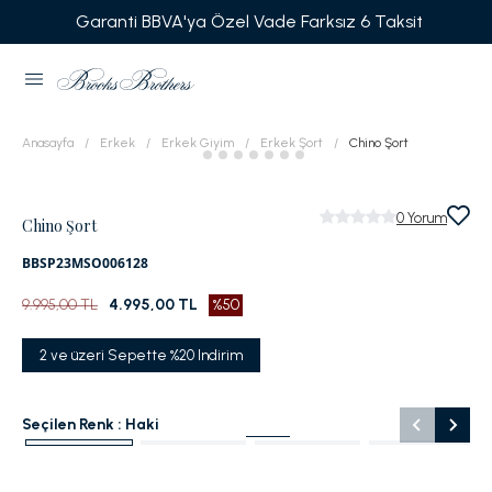
Garanti BBVA'ya Özel Vade Farksız 6 Taksit
Anasayfa
Erkek
Erkek Giyim
Erkek Şort
Chino Şort
0
Yorum
Chino Şort
BBSP23MSO006128
9.995,00 TL
4.995,00 TL
%50
2 ve üzeri Sepette %20 Indirim
Seçilen Renk :
Haki