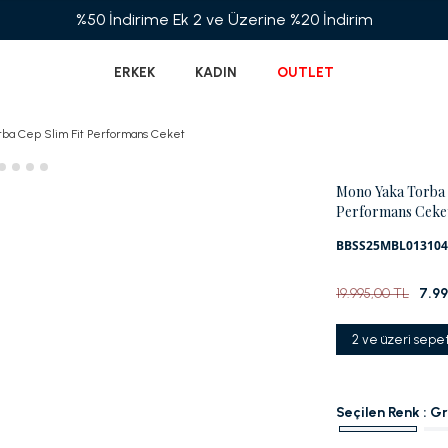
ERKEK
KADIN
OUTLET
rba Cep Slim Fit Performans Ceket
Mono Yaka Torba 
Performans Ceke
BBSS25MBL013104
19.995,00 TL
7.9
2 ve üzeri sepe
Seçilen Renk :
Gr