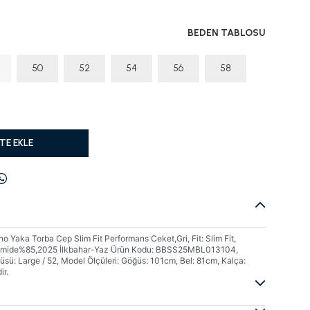
BEDEN TABLOSU
50
52
54
56
58
TE EKLE
 Yaka Torba Cep Slim Fit Performans Ceket,Gri, Fit: Slim Fit,
yamide%85,2025 İlkbahar-Yaz Ürün Kodu: BBSS25MBL013104,
üsü: Large / 52, Model Ölçüleri: Göğüs: 101cm, Bel: 81cm, Kalça:
ir.