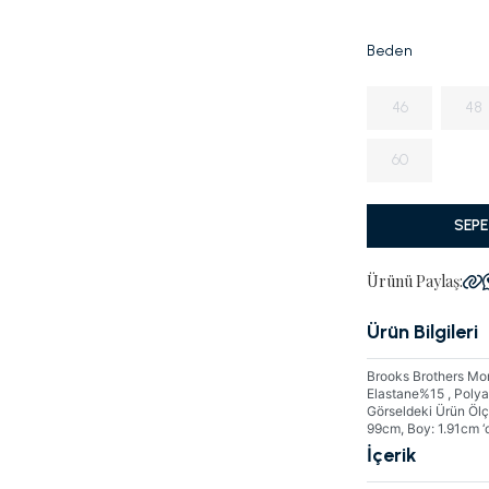
Beden
46
48
60
SEPE
Ürünü Paylaş:
Ürün Bilgileri
Brooks Brothers Mono
Elastane%15 , Pol
Görseldeki Ürün Ölç
99cm, Boy: 1.91cm ‘d
İçerik