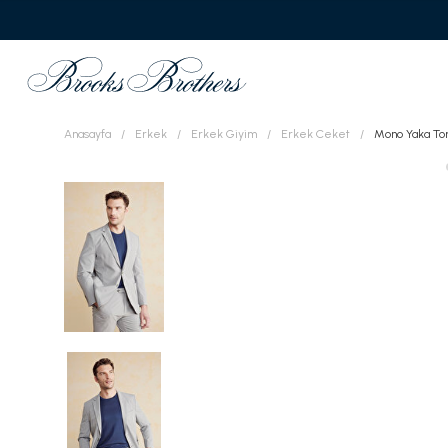
Anasayfa
Erkek
Erkek Giyim
Erkek Ceket
Mono Yaka To