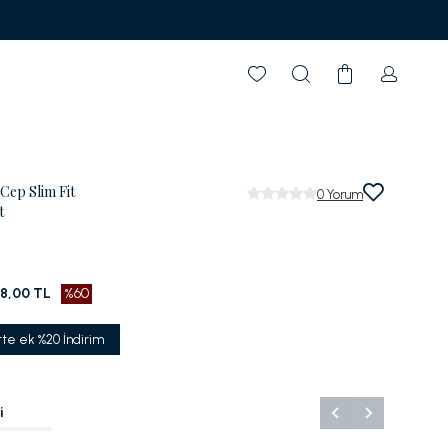
Garanti BBVA'ya Özel Vade Farksız 6 Taksit
Cep Slim Fit
0
Yorum
t
98,00 TL
%60
tte ek %20 İndirim
i