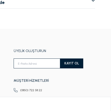
ade
ÜYELİK OLUŞTURUN
KAYIT OL
MÜŞTERİ HİZMETLERİ
(0850) 722 58 22
Pazartesi-Cuma
09.00-18.00