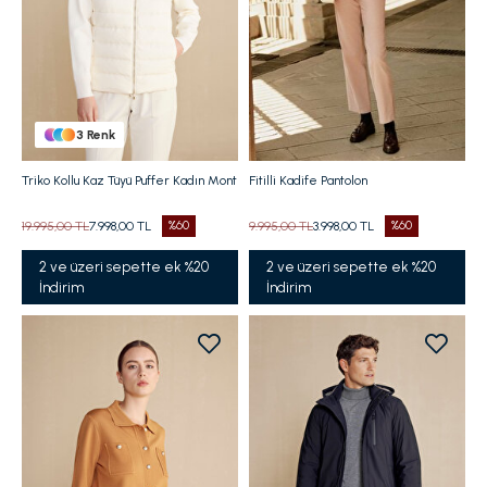
3
Renk
Triko Kollu Kaz Tüyü Puffer Kadın Mont
Fitilli Kadife Pantolon
19.995,00 TL
7.998,00 TL
%60
9.995,00 TL
3.998,00 TL
%60
2 ve üzeri sepette ek %20
2 ve üzeri sepette ek %20
İndirim
İndirim