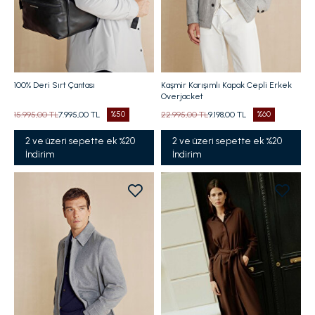
100% Deri Sırt Çantası
Kaşmir Karışımlı Kapak Cepli Erkek
Overjacket
15.995,00 TL
7.995,00 TL
%50
22.995,00 TL
9.198,00 TL
%60
2 ve üzeri sepette ek %20
2 ve üzeri sepette ek %20
İndirim
İndirim