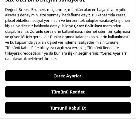
100% Süet Bağcıklı Erkek Bot
Saten Şerit Detaylı Kadife Pantolon
10.995,00 TL
5.497,50 TL
%50
10.995,00 TL
4.398,00 TL
%60
2 ve üzeri sepette ek %20
2 ve üzeri sepette ek %20
İndirim
İndirim
Anasayfa
Ara
Sepet
Favori
Hesabım