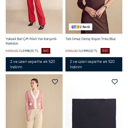
2
Renk
Yüksek Bel Çift Pileli Yün Karışımlı
Tek Omuz Detay Rayon Triko Bluz
Pantolon
9.995,00 TL
3.998,00 TL
%60
3.995,00 TL
1.999,00 TL
%50
2 ve üzeri sepette ek %20
2 ve üzeri sepette ek %20
İndirim
İndirim