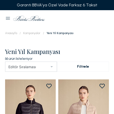
Garanti BBVA'ya Özel Vade Farksız 6 Taksit
Anasayfa
Kampanyalar
Yeni Yıl Kampanyası
Yeni Yıl Kampanyası
66
ürün listeleniyor
Filtrele
Editör Sıralaması