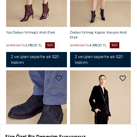
Yün Önden Yırtmaçlı Midi Etek
Önden Yırtmaç Kaşmir Karışım Midi
Etek
12.995,00 TL
5.198,00 TL
%60
10.995,00 TL
4.398,00 TL
%60
2 ve üzeri sepette ek %20
2 ve üzeri sepette ek %20
İndirim
İndirim