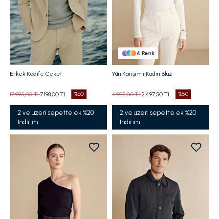
4
Renk
Erkek Kadife Ceket
Yün Karışımlı Kadın Bluz
17.995,00 TL
7.198,00 TL
%60
4.995,00 TL
2.497,50 TL
%50
2 ve üzeri sepette ek %20
2 ve üzeri sepette ek %20
İndirim
İndirim