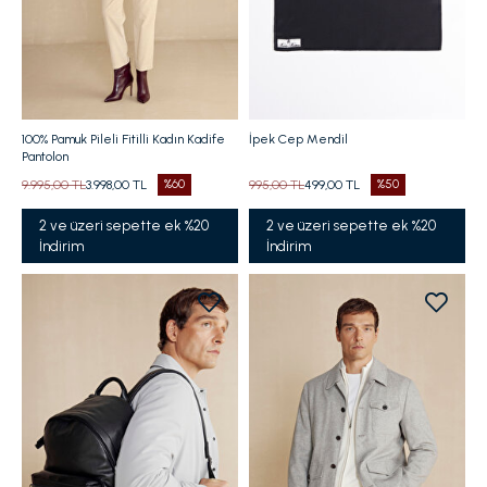
100% Pamuk Pileli Fitilli Kadın Kadife
İpek Cep Mendil
Pantolon
9.995,00 TL
3.998,00 TL
%60
995,00 TL
499,00 TL
%50
2 ve üzeri sepette ek %20
2 ve üzeri sepette ek %20
İndirim
İndirim