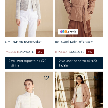
2
Renk
Simli Tüvit Kadın Crop Ceket
Beli Kuşaklı Kadın Puffer Mont
17.995,00 TL
8.999,00 TL
%50
15.995,00 TL
6.398,00 TL
%60
2 ve üzeri sepette ek %20
2 ve üzeri sepette ek %20
İndirim
İndirim