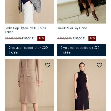
Torba Cepli İçten Lastikli Erkek
Püsküllü Midi Boy Elbise
Kaban
22.995,00 TL
9.198,00 TL
%60
12.995,00 TL
5.198,00 TL
%60
2 ve üzeri sepette ek %20
2 ve üzeri sepette ek %20
İndirim
İndirim