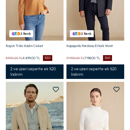
2
Renk
2
Renk
Rayon Triko Kadın Ceket
Kapüşonlu Pardesü Erkek Mont
8.995,00 TL
4.499,00 TL
%50
17.995,00 TL
7.198,00 TL
%60
2 ve üzeri sepette ek %20
2 ve üzeri sepette ek %20
İndirim
İndirim