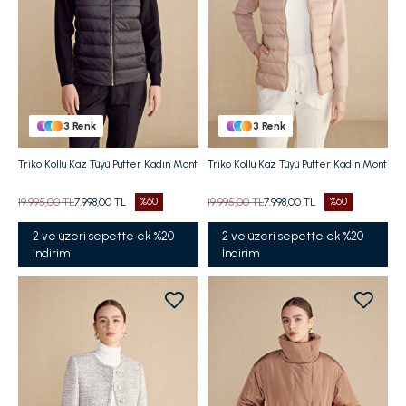
3
Renk
3
Renk
Triko Kollu Kaz Tüyü Puffer Kadın Mont
Triko Kollu Kaz Tüyü Puffer Kadın Mont
19.995,00 TL
7.998,00 TL
%60
19.995,00 TL
7.998,00 TL
%60
2 ve üzeri sepette ek %20
2 ve üzeri sepette ek %20
İndirim
İndirim