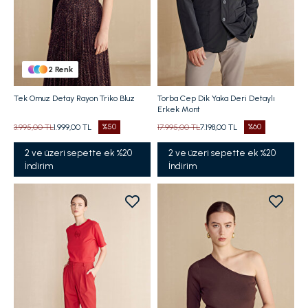
2
Renk
Tek Omuz Detay Rayon Triko Bluz
Torba Cep Dik Yaka Deri Detaylı
Erkek Mont
3.995,00 TL
1.999,00 TL
%50
17.995,00 TL
7.198,00 TL
%60
2 ve üzeri sepette ek %20
2 ve üzeri sepette ek %20
İndirim
İndirim