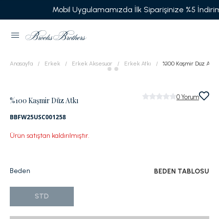
Mobil Uygulamamızda İlk Siparişinize %5 İndirim!
Anasayfa
Erkek
Erkek Aksesuar
Erkek Atkı
%100 Kaşmir Düz Atkı
0
Yorum
%100 Kaşmir Düz Atkı
BBFW25USC001258
Ürün satıştan kaldırılmıştır.
Beden
BEDEN TABLOSU
STD