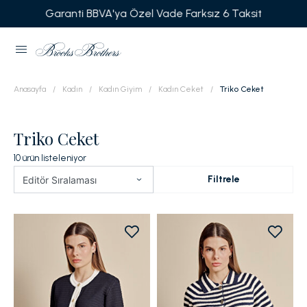
Garanti BBVA'ya Özel Vade Farksız 6 Taksit
Anasayfa
Kadın
Kadın Giyim
Kadın Ceket
Triko Ceket
Triko Ceket
10
ürün listeleniyor
Filtrele
Editör Sıralaması