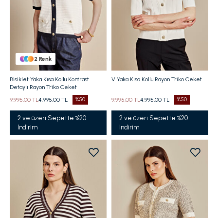
2
Renk
Bisiklet Yaka Kısa Kollu Kontrast
V Yaka Kısa Kollu Rayon Triko Ceket
Detaylı Rayon Triko Ceket
9.995,00 TL
4.995,00 TL
%50
9.995,00 TL
4.995,00 TL
%50
2 ve üzeri Sepette %20
2 ve üzeri Sepette %20
Indirim
Indirim