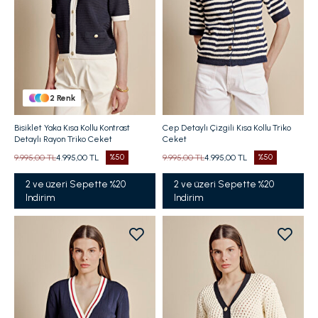
2
Renk
Bisiklet Yaka Kısa Kollu Kontrast
Cep Detaylı Çizgili Kısa Kollu Triko
Detaylı Rayon Triko Ceket
Ceket
9.995,00 TL
4.995,00 TL
%50
9.995,00 TL
4.995,00 TL
%50
2 ve üzeri Sepette %20
2 ve üzeri Sepette %20
Indirim
Indirim