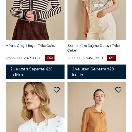
V Yaka Çizgili Rayon Triko Ceket
Bisiklet Yaka Düğme Detaylı Triko
Ceket
12.995,00 TL
6.495,00 TL
%50
12.995,00 TL
6.495,00 TL
%50
2 ve üzeri Sepette %20
2 ve üzeri Sepette %20
Indirim
Indirim