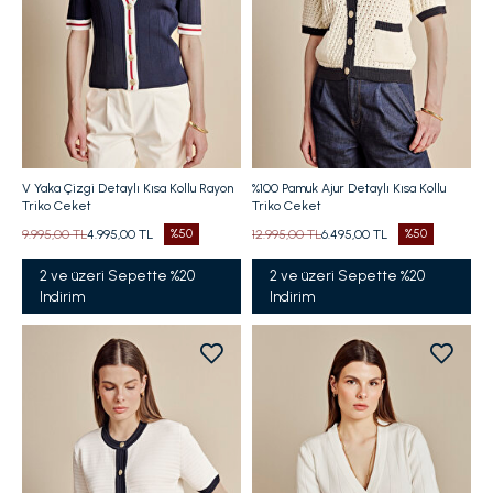
V Yaka Çizgi Detaylı Kısa Kollu Rayon
%100 Pamuk Ajur Detaylı Kısa Kollu
Triko Ceket
Triko Ceket
9.995,00 TL
4.995,00 TL
%50
12.995,00 TL
6.495,00 TL
%50
2 ve üzeri Sepette %20
2 ve üzeri Sepette %20
Indirim
Indirim