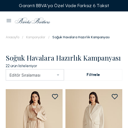
Garanti BBVA'ya Özel Vade Farksız 6 Taksit
Anasayfa
Kampanyalar
Soğuk Havalara Hazırlık Kampanyası
Soğuk Havalara Hazırlık Kampanyası
22
ürün listeleniyor
Filtrele
Editör Sıralaması