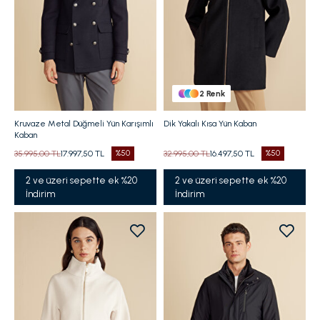
2
Renk
Kruvaze Metal Düğmeli Yün Karışımlı
Dik Yakalı Kısa Yün Kaban
Kaban
35.995,00 TL
17.997,50 TL
%50
32.995,00 TL
16.497,50 TL
%50
2 ve üzeri sepette ek %20
2 ve üzeri sepette ek %20
İndirim
İndirim