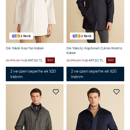
2
Renk
2
Renk
Dik Yakalı Kısa Yün Kaban
Dik Yaka İçi Kapitoneli Çıkma Mostra
Kaban
32.995,00 TL
16.497,50 TL
%50
32.995,00 TL
16.497,50 TL
%50
2 ve üzeri sepette ek %20
2 ve üzeri sepette ek %20
İndirim
İndirim