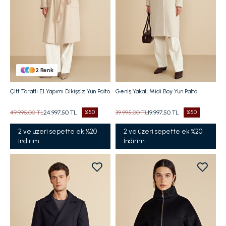
2
Renk
Çift Taraflı El Yapımı Dikişsiz Yün Palto
Geniş Yakalı Midi Boy Yün Palto
49.995,00 TL
24.997,50 TL
%50
39.995,00 TL
19.997,50 TL
%50
2 ve üzeri sepette ek %20
2 ve üzeri sepette ek %20
İndirim
İndirim