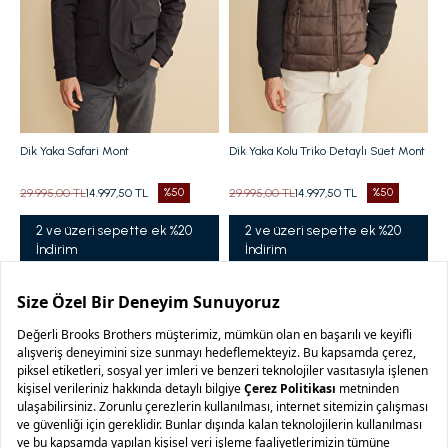
Dik Yaka Safari Mont
Dik Yaka Kolu Triko Detaylı Süet Mont
29.995,00 TL
14.997,50 TL
%50
29.995,00 TL
14.997,50 TL
%50
2 ve üzeri sepette ek %20
2 ve üzeri sepette ek %20
İndirim
İndirim