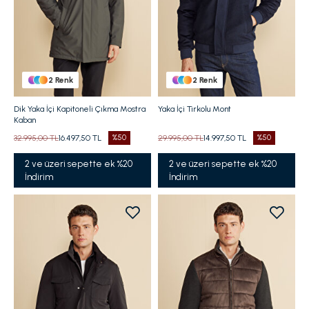
2
Renk
2
Renk
Dik Yaka İçi Kapitoneli Çıkma Mostra
Yaka İçi Tirkolu Mont
Kaban
32.995,00 TL
16.497,50 TL
%50
29.995,00 TL
14.997,50 TL
%50
2 ve üzeri sepette ek %20
2 ve üzeri sepette ek %20
İndirim
İndirim