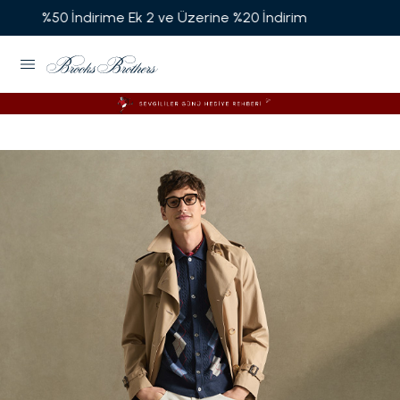
Garanti BBVA'ya Özel Vade Farksız 6 Taksit