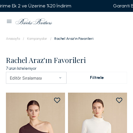
Garanti BBVA'ya Özel Vade Farksız 6 Taksit
Anasayfa
Kampanyalar
Rachel Araz'ın Favorileri
Rachel Araz'ın Favorileri
7
ürün listeleniyor
Filtrele
Editör Sıralaması