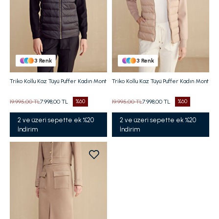
3
Renk
3
Renk
Triko Kollu Kaz Tüyü Puffer Kadın Mont
Triko Kollu Kaz Tüyü Puffer Kadın Mont
19.995,00 TL
7.998,00 TL
%60
19.995,00 TL
7.998,00 TL
%60
2 ve üzeri sepette ek %20
2 ve üzeri sepette ek %20
İndirim
İndirim