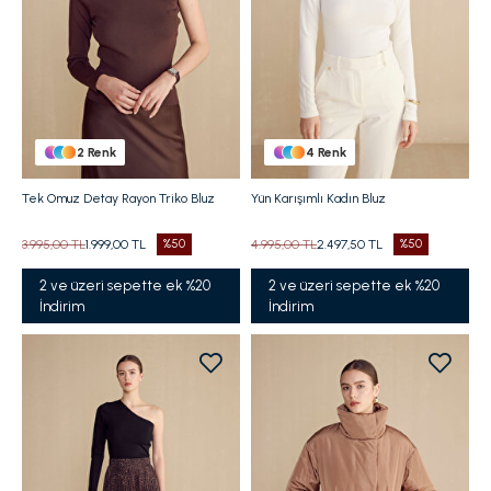
2
Renk
4
Renk
Tek Omuz Detay Rayon Triko Bluz
Yün Karışımlı Kadın Bluz
3.995,00 TL
1.999,00 TL
%50
4.995,00 TL
2.497,50 TL
%50
2 ve üzeri sepette ek %20
2 ve üzeri sepette ek %20
İndirim
İndirim