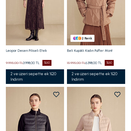
2
Renk
Leopar Desen Piliseli Etek
Beli Kuşaklı Kadın Puffer Mont
9.995,00 TL
3.998,00 TL
%60
15.995,00 TL
6.398,00 TL
%60
2 ve üzeri sepette ek %20
2 ve üzeri sepette ek %20
İndirim
İndirim