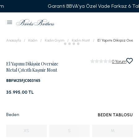
Garanti BBVA'ya Özel Vade Farksız 6 Taksit
Anasayfa
Kadın
Kadın Giyim
Kadın Mont
El Yapımı Dikişsiz Oversi
0
Yorum
El Yapımı Dikişsiz Oversize
Metal Çıtcıtlı Kaşmir Mont
BBFW25FJC003165
35.995,00 TL
Beden
BEDEN TABLOSU
XS
S
M