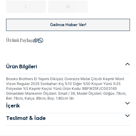
L
XL
Gelince Haber Ver!
Ürünü Paylaş:
Ürün Bilgileri
Brooks Brothers El Yapımı Dikişsiz Oversize Metal Çıtcıtlı Kaşmir Mont
Vizon Regular 2025 Sonbahar-Kış %10 Diğer %50 Koyun Yünü %35
Polyester %5 Kaşmir Keçisi Yünü Ürün Kodu: BBFW25FJC003165
Görseldeki Mankenin Ölçüleri: Small / 36, Model Ölçüleri: Göğüs: 78cm,
Bel: 78cm, Kalça: 89cm, Boy: 1.80cm ‘dir.
İçerik
Teslimat & İade