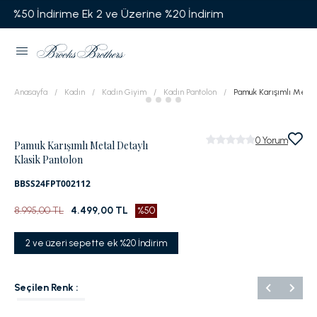
Ek 2 ve Üzerine %20 İndirim
Garanti BBVA'y
Anasayfa
Kadın
Kadın Giyim
Kadın Pantolon
Pamuk Karışımlı Metal 
0
Yorum
Pamuk Karışımlı Metal Detaylı
Klasik Pantolon
BBSS24FPT002112
8.995,00 TL
4.499,00 TL
%50
2 ve üzeri sepette ek %20 İndirim
Seçilen Renk :