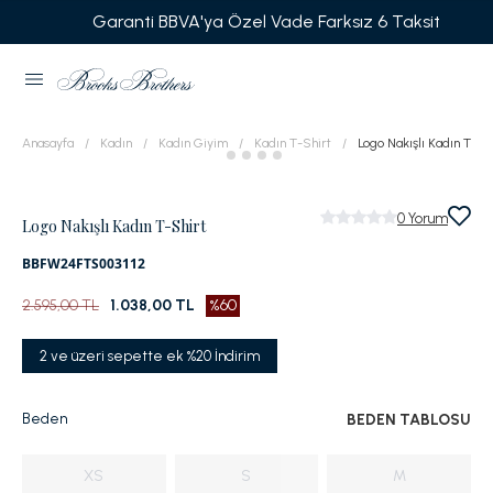
Garanti BBVA'ya Özel Vade Farksız 6 Taksit
Anasayfa
Kadın
Kadın Giyim
Kadın T-Shirt
Logo Nakışlı Kadın T-Sh
0
Yorum
Logo Nakışlı Kadın T-Shirt
BBFW24FTS003112
2.595,00 TL
1.038,00 TL
%60
2 ve üzeri sepette ek %20 İndirim
Beden
BEDEN TABLOSU
XS
S
M