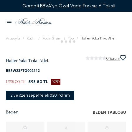
Garanti BBVA'ya Özel Vade Farksız 6 Taksit
Anasayfa
Kadın
Kadın Giyim
Top
Halter Yaka Triko Atlet
0
Yorum
Halter Yaka Triko Atlet
BBFW23FTO002112
1.995,00 TL
598,50 TL
%70
2 ve üzeri sepette ek %20 İndirim
Beden
BEDEN TABLOSU
XS
S
M