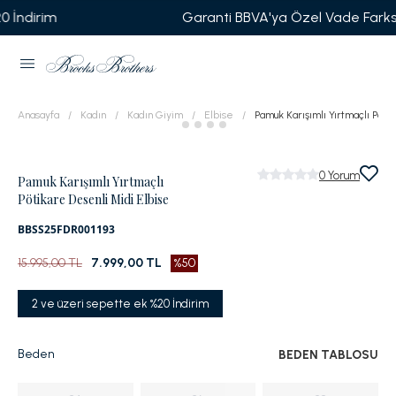
Garanti BBVA'ya Özel Vade Farksız 6 Taksi
Anasayfa
Kadın
Kadın Giyim
Elbise
Pamuk Karışımlı Yırtmaçlı Pöti
0
Yorum
Pamuk Karışımlı Yırtmaçlı
Pötikare Desenli Midi Elbise
BBSS25FDR001193
15.995,00 TL
7.999,00 TL
%50
2 ve üzeri sepette ek %20 İndirim
Beden
BEDEN TABLOSU