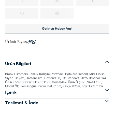
34
36
38
40
42
Gelince Haber Ver!
Ürünü Paylaş:
Ürün Bilgileri
Brooks Brothers Pamuk Karışımlı Yırtmaçlı Pötikare Desenli Midi Elbise,
Siyah-Beyaz, Elastane%2 , Cotton%98, Fit: Standart, 2025 İlkbahar-Yaz,
Ürün Kodu: BBSS25FDR001193, Görseldeki Ürün Ölçüsü: Small / 36,
Model Ölçüleri: Göğüs: 79cm, Bel: 61cm, Kalça: 87cm, Boy: 1.77cm ‘dir.
İçerik
Teslimat & İade