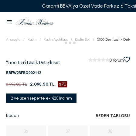
Garanti BBVA'ya Özel Vade Farksız 6 Taksit
Anasayfa
Kadın
Kadın Ayakkabı
Kadın Bot
%100 Deri Lastik Detaylı
0
Yorum
%100 Deri Lastik Detaylı Bot
BBFW23FBO002112
6.995,00 TL
2.098,50 TL
%70
2 ve üzeri sepette ek %20 İndirim
Beden
BEDEN TABLOSU
36
37
38