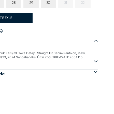
28
29
30
31
32
TE EKLE
uk Karışımlı Toka Detaylı Straight Fit Denim Pantolon, Mavi,
ll%23, 2024 Sonbahar-Kış, Ürün Kodu:BBFW24FDP004115
ade