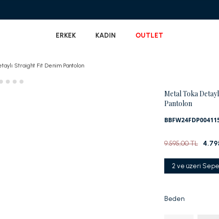
Garanti BBVA'ya Özel Vade Farksız 6 Taks
ERKEK
KADIN
OUTLET
taylı Straight Fit Denim Pantolon
Metal Toka Detayl
Pantolon
BBFW24FDP00411
9.595,00 TL
4.79
2 ve üzeri Sepe
Beden