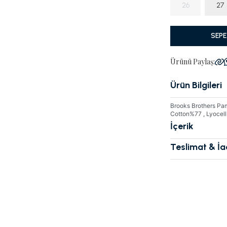
26
27
SEPE
Ürünü Paylaş:
Ürün Bilgileri
Brooks Brothers Pam
Cotton%77 , Lyoce
İçerik
Teslimat & İ