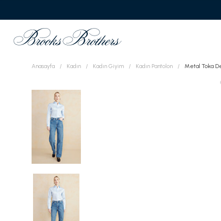
Anasayfa
Kadın
Kadın Giyim
Kadın Pantolon
Metal Toka De