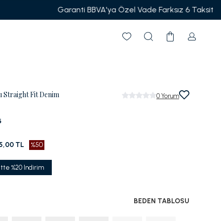
it
ı Straight Fit Denim
0
Yorum
5
5,00 TL
%50
tte %20 Indirim
BEDEN TABLOSU