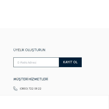
ÜYELİK OLUŞTURUN
KAYIT OL
MÜŞTERİ HİZMETLERİ
(0850) 722 58 22
Pazartesi-Cuma
09.00-18.00