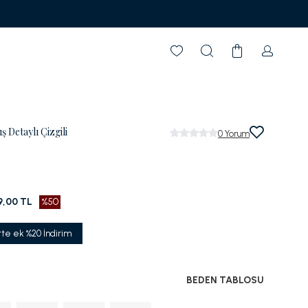
Detaylı Çizgili
0
Yorum
9,00 TL
%50
tte ek %20 İndirim
BEDEN TABLOSU