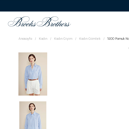
Anasayfa
Kadın
Kadın Giyim
Kadın Gömlek
%100 Pamuk Na