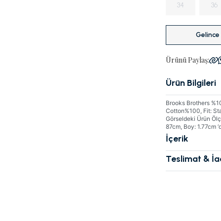
34
36
Gelince
Ürünü Paylaş:
Ürün Bilgileri
Brooks Brothers %10
Cotton%100, Fit: S
Görseldeki Ürün Ölç
87cm, Boy: 1.77cm ‘d
İçerik
Teslimat & İ