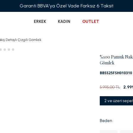
Garanti BBVA'ya Özel Vade Farksız 6 Taksit
ERKEK
KADIN
OUTLET
kış Detaylı Çizgili Gömlek
%100 Pamuk Nakış 
Gömlek
BBSS25FSH010310
5.995,00 TL
2.99
2 ve üzeri sepe
Beden