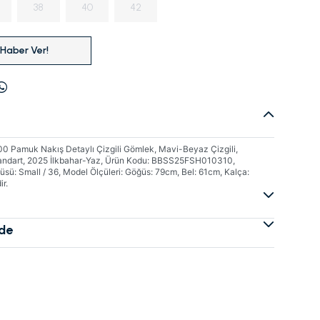
38
40
42
 Haber Ver!
0 Pamuk Nakış Detaylı Çizgili Gömlek, Mavi-Beyaz Çizgili,
tandart, 2025 İlkbahar-Yaz, Ürün Kodu: BBSS25FSH010310,
üsü: Small / 36, Model Ölçüleri: Göğüs: 79cm, Bel: 61cm, Kalça:
ir.
ade