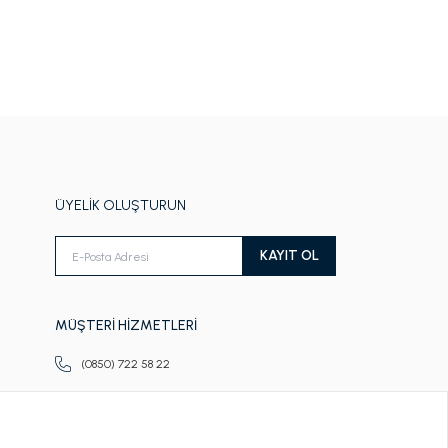
ÜYELİK OLUŞTURUN
KAYIT OL
MÜŞTERİ HİZMETLERİ
(0850) 722 58 22
Pazartesi-Cuma
09.00-18.00