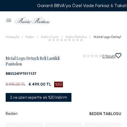
Garanti BBVA'ya Özel Vade Farksız 6 Taksit
Anasayfa
Kadın
Kadın Giyim
Kadın Pantolon
Metal Logo Detaylı Beli
0
Yorum
Metal Logo Detaylı Beli Lastikli
Pantolon
BBSS24FPT011137
8.995,00 TL
4.499,00 TL
%50
2 ve üzeri sepette ek %20 İndirim
Beden
BEDEN TABLOSU