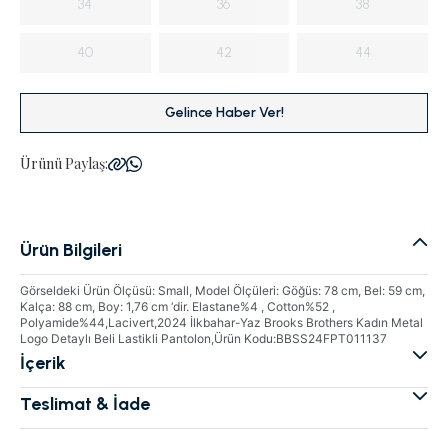
34
36
38
40
42
44
Gelince Haber Ver!
Ürünü Paylaş:
Ürün Bilgileri
Görseldeki Ürün Ölçüsü: Small, Model Ölçüleri: Göğüs: 78 cm, Bel: 59 cm,
Kalça: 88 cm, Boy: 1,76 cm ‘dir. Elastane%4 , Cotton%52 ,
Polyamide%44,Lacivert,2024 İlkbahar-Yaz Brooks Brothers Kadın Metal
Logo Detaylı Beli Lastikli Pantolon,Ürün Kodu:BBSS24FPT011137
İçerik
Teslimat & İade