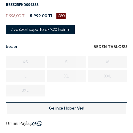
BBSS25FKD004388
11.995,00 TL
5.999,00 TL
%50
2 ve üzeri sepette ek %20 İndirim
Beden
BEDEN TABLOSU
XS
S
M
L
XL
XXL
3XL
Gelince Haber Ver!
Ürünü Paylaş: