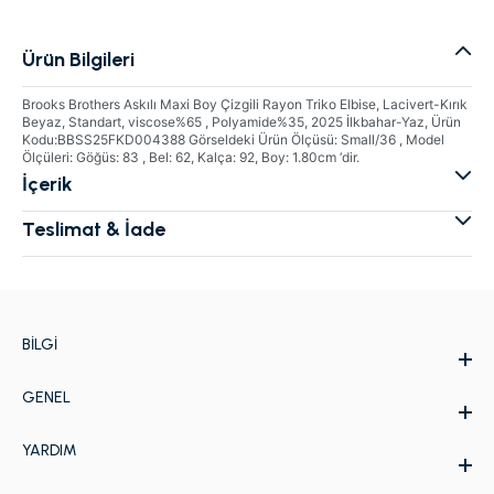
Ürün Bilgileri
Brooks Brothers Askılı Maxi Boy Çizgili Rayon Triko Elbise, Lacivert-Kırık
Beyaz, Standart, viscose%65 , Polyamide%35, 2025 İlkbahar-Yaz, Ürün
Kodu:BBSS25FKD004388 Görseldeki Ürün Ölçüsü: Small/36 , Model
Ölçüleri: Göğüs: 83 , Bel: 62, Kalça: 92, Boy: 1.80cm ‘dir.
İçerik
Teslimat & İade
BILGI
GENEL
Hakkımızda
Kurumsal Web Sitesi
YARDIM
İletişim
Kampanyalar
Kişisel Verilerin Korunması Politikası
Ödeme