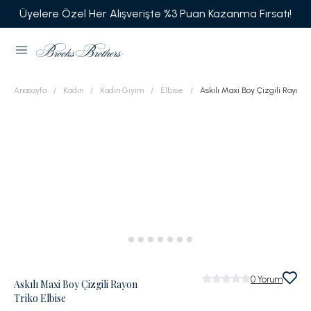
Üyelere Özel Her Alışverişte %3 Puan Kazanma Fırsatı!
Anasayfa
Kadın
Kadın Giyim
Elbise
Askılı Maxi Boy Çizgili Rayon T
0
Yorum
Askılı Maxi Boy Çizgili Rayon
Triko Elbise