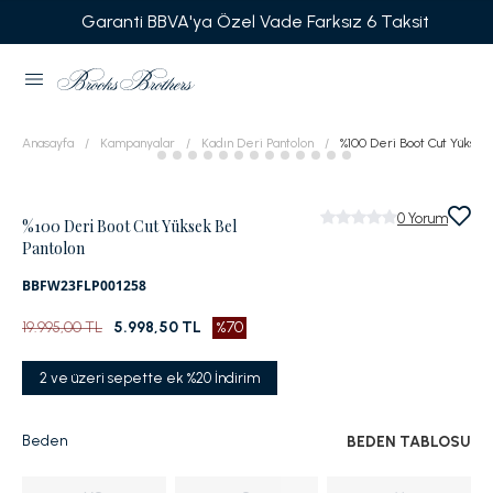
Garanti BBVA'ya Özel Vade Farksız 6 Taksit
Anasayfa
Kampanyalar
Kadın Deri Pantolon
%100 Deri Boot Cut Yüksek
0
Yorum
%100 Deri Boot Cut Yüksek Bel
Pantolon
BBFW23FLP001258
19.995,00 TL
5.998,50 TL
%70
2 ve üzeri sepette ek %20 İndirim
Beden
BEDEN TABLOSU