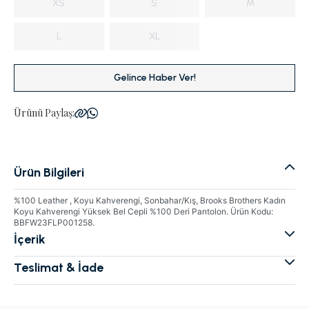
XS
S
M
L
XL
Gelince Haber Ver!
Ürünü Paylaş:
Ürün Bilgileri
%100 Leather , Koyu Kahverengi, Sonbahar/Kış, Brooks Brothers Kadın
Koyu Kahverengi Yüksek Bel Cepli %100 Deri Pantolon. Ürün Kodu:
BBFW23FLP001258.
İçerik
Teslimat & İade