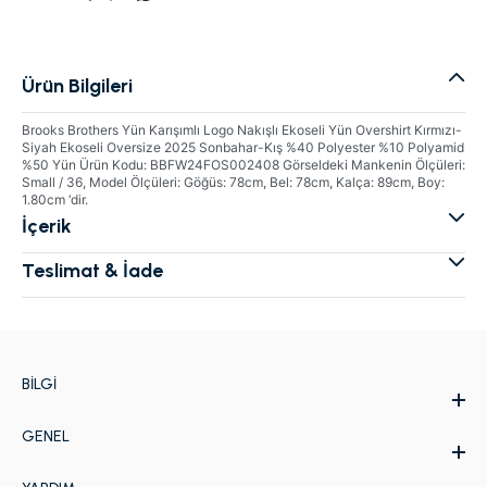
Ürün Bilgileri
Brooks Brothers Yün Karışımlı Logo Nakışlı Ekoseli Yün Overshirt Kırmızı-
Siyah Ekoseli Oversize 2025 Sonbahar-Kış %40 Polyester %10 Polyamid
%50 Yün Ürün Kodu: BBFW24FOS002408 Görseldeki Mankenin Ölçüleri:
Small / 36, Model Ölçüleri: Göğüs: 78cm, Bel: 78cm, Kalça: 89cm, Boy:
1.80cm ‘dir.
İçerik
Teslimat & İade
BILGI
GENEL
Hakkımızda
Kurumsal Web Sitesi