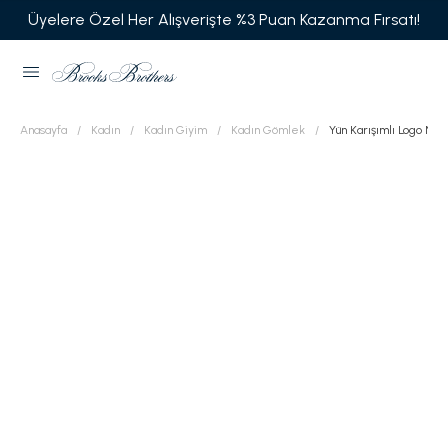
Üyelere Özel Her Alışverişte %3 Puan Kazanma Fırsatı!
Anasayfa
Kadın
Kadın Giyim
Kadın Gömlek
Yün Karışımlı Logo Nakı