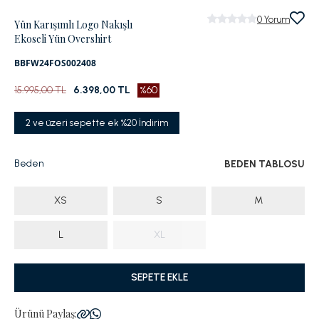
0
Yorum
Yün Karışımlı Logo Nakışlı
Ekoseli Yün Overshirt
BBFW24FOS002408
15.995,00 TL
6.398,00 TL
%60
2 ve üzeri sepette ek %20 İndirim
Beden
BEDEN TABLOSU
XS
S
M
L
XL
SEPETE EKLE
Ürünü Paylaş: