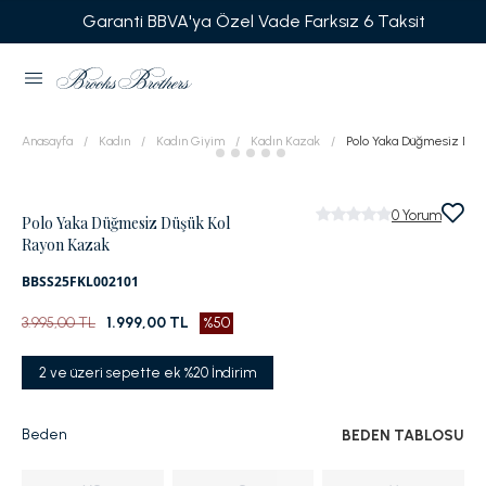
Garanti BBVA'ya Özel Vade Farksız 6 Taksit
Anasayfa
Kadın
Kadın Giyim
Kadın Kazak
Polo Yaka Düğmesiz Düşü
0
Yorum
Polo Yaka Düğmesiz Düşük Kol
Rayon Kazak
BBSS25FKL002101
3.995,00 TL
1.999,00 TL
%50
2 ve üzeri sepette ek %20 İndirim
Beden
BEDEN TABLOSU