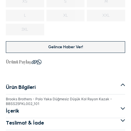
XS
S
M
L
XL
XXL
3XL
Gelince Haber Ver!
Ürünü Paylaş:
Ürün Bilgileri
Brooks Brothers - Polo Yaka Düğmesiz Düşük Kol Rayon Kazak -
BBSS25FKL002_101
İçerik
Teslimat & İade