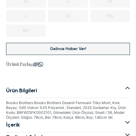
XS
S
M
L
XL
XXL
3XL
Gelince Haber Ver!
Ürünü Paylaş:
Ürün Bilgileri
Brooks Brothers Brooks Brothers Desenli Fermuarlı Triko Mont, Kırık
Beyaz, %65 Viskon %35 Polyamid , Standart, 2025 Sonbahar-Kış, Ürün
Kodu: BBFW25FKO002101, Görseldeki Ürün Ölçüsü: Small / 36, Model
Ölçüleri: Göğüs: 78cm, Bel: 78cm, Kalça: 89cm, Boy: 1.80cm ‘dir.
İçerik