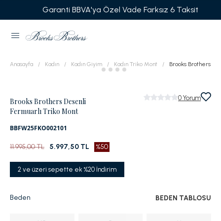
Garanti BBVA'ya Özel Vade Farksız 6 Taksit
Anasayfa
Kadın
Kadın Giyim
Kadın Triko Mont
Brooks Brothers Des
0
Yorum
Brooks Brothers Desenli
Fermuarlı Triko Mont
BBFW25FKO002101
11.995,00 TL
5.997,50 TL
%50
2 ve üzeri sepette ek %20 İndirim
Beden
BEDEN TABLOSU