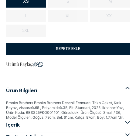
XS
S
M
L
XL
XXL
3XL
SEPETE EKLE
Ürünü Paylaş:
Ürün Bilgileri
Brooks Brothers Brooks Brothers Desenli Fermuarlı Triko Ceket, Kırık
Beyaz, viscose%65 , Polyamide%35, Fit: Standart, 2025 İlkbahar-Yaz,
Ürün Kodu: BBSS25FKO001101, Görseldeki Ürün Ölçüsü: Small / 36,
Model Ölçüleri: Göğüs: 79cm, Bel: 61cm, Kalça: 87cm, Boy: 1.77cm ‘dir.
İçerik