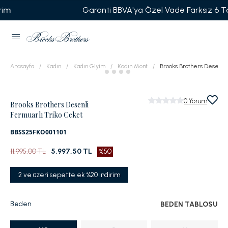
Garanti BBVA'ya Özel Vade Farksız 6 Taksit
Anasayfa
Kadın
Kadın Giyim
Kadın Mont
Brooks Brothers Desenli 
0
Yorum
Brooks Brothers Desenli
Fermuarlı Triko Ceket
BBSS25FKO001101
11.995,00 TL
5.997,50 TL
%50
2 ve üzeri sepette ek %20 İndirim
Beden
BEDEN TABLOSU