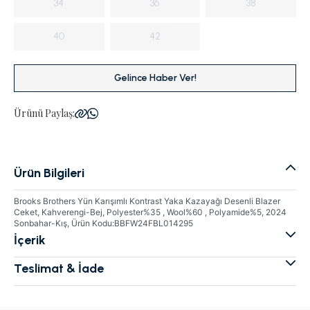
34
36
38
40
42
Gelince Haber Ver!
Ürünü Paylaş:
Ürün Bilgileri
Brooks Brothers Yün Karışımlı Kontrast Yaka Kazayağı Desenli Blazer
Ceket, Kahverengi-Bej, Polyester%35 , Wool%60 , Polyamide%5, 2024
Sonbahar-Kış, Ürün Kodu:BBFW24FBL014295
İçerik
Teslimat & İade