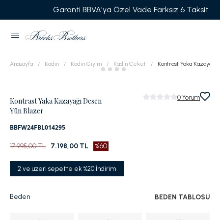
Garanti BBVA'ya Özel Vade Farksız 6 Taksit
Anasayfa
Kadın
Kadın Giyim
Kadın Ceket
Kontrast Yaka Kazayağı
0
Yorum
Kontrast Yaka Kazayağı Desen
Yün Blazer
BBFW24FBL014295
17.995,00 TL
7.198,00 TL
%60
2 ve üzeri sepette ek %20 İndirim
Beden
BEDEN TABLOSU