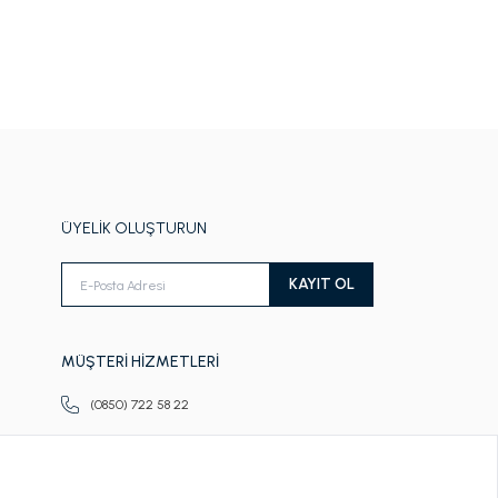
ÜYELİK OLUŞTURUN
KAYIT OL
MÜŞTERİ HİZMETLERİ
(0850) 722 58 22
Pazartesi-Cuma
09.00-18.00