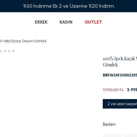
ERKEK
KADIN
OUTLET
çık Yaka Ekose Desen Gömlek
100% İpek Kaçık 
Gömlek
BBFW24FSH00229
9.995,00 TL
3.99
2 ve üzeri sepe
Beden