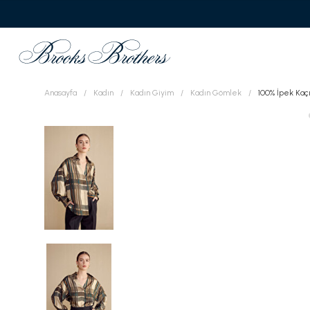
Anasayfa
Kadın
Kadın Giyim
Kadın Gömlek
100% İpek Ka