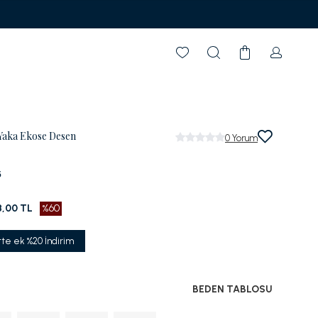
Garanti BBVA'ya Özel Vade Farksız 6 Taksit
Yaka Ekose Desen
0
Yorum
5
8,00 TL
%60
tte ek %20 İndirim
BEDEN TABLOSU