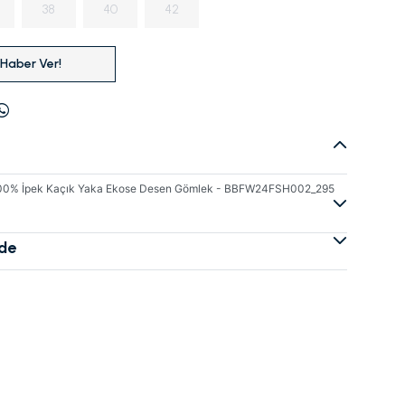
38
40
42
 Haber Ver!
 100% İpek Kaçık Yaka Ekose Desen Gömlek - BBFW24FSH002_295
ade