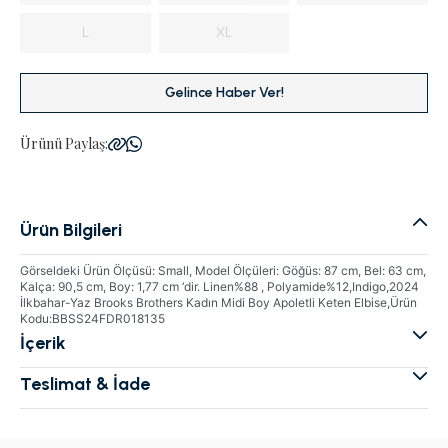
L
XL
Gelince Haber Ver!
Ürünü Paylaş:
Ürün Bilgileri
Görseldeki Ürün Ölçüsü: Small, Model Ölçüleri: Göğüs: 87 cm, Bel: 63 cm,
Kalça: 90,5 cm, Boy: 1,77 cm ‘dir. Linen%88 , Polyamide%12,Indigo,2024
İlkbahar-Yaz Brooks Brothers Kadın Midi Boy Apoletli Keten Elbise,Ürün
Kodu:BBSS24FDR018135
İçerik
Teslimat & İade