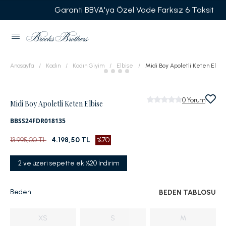
Garanti BBVA'ya Özel Vade Farksız 6 Taksit
Anasayfa
Kadın
Kadın Giyim
Elbise
Midi Boy Apoletli Keten Elbis
0
Yorum
Midi Boy Apoletli Keten Elbise
BBSS24FDR018135
13.995,00 TL
4.198,50 TL
%70
2 ve üzeri sepette ek %20 İndirim
Beden
BEDEN TABLOSU
XS
S
M