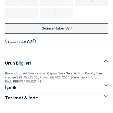
XS
S
M
L
XL
Gelince Haber Ver!
Ürünü Paylaş:
Ürün Bilgileri
Brooks Brothers Yün Karışımlı Çapraz Yaka Selanik Örgü Kazak, Ekru,
viscose%25 , Wool%50 , Polyamide%25, 2024 Sonbahar-Kış, Ürün
Kodu:BBFW24FKL021148
İçerik
Teslimat & İade