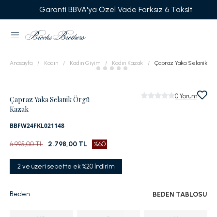
Garanti BBVA'ya Özel Vade Farksız 6 Taksit
Anasayfa
Kadın
Kadın Giyim
Kadın Kazak
Çapraz Yaka Selanik Ör
0
Yorum
Çapraz Yaka Selanik Örgü
Kazak
BBFW24FKL021148
6.995,00 TL
2.798,00 TL
%60
2 ve üzeri sepette ek %20 İndirim
Beden
BEDEN TABLOSU