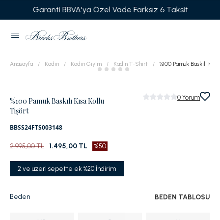
Garanti BBVA'ya Özel Vade Farksız 6 Taksit
Anasayfa
Kadın
Kadın Giyim
Kadın T-Shirt
%100 Pamuk Baskılı Kısa 
0
Yorum
%100 Pamuk Baskılı Kısa Kollu
Tişört
BBSS24FTS003148
2.995,00 TL
1.495,00 TL
%50
2 ve üzeri sepette ek %20 İndirim
Beden
BEDEN TABLOSU