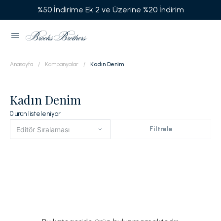
%50 İndirime Ek 2 ve Üzerine %20 İndirim
Anasayfa
Kampanyalar
Kadın Denim
Kadın Denim
0
ürün listeleniyor
Filtrele
Editör Sıralaması