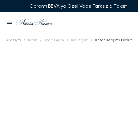
Garanti BBVA'ya Özel Vade Farksız 6 Taksit
Anasayfa
Kadın
Kadın Giyim
Kadın Şort
Keten Karışımlı Pileli Yük