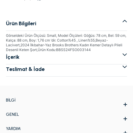
Ürün Bilgileri
Görseldeki Ürün Ölçüsü: Small, Model Ölçüleri: Göğüs: 78 cm, Bel: 59 cm,
Kalça: 88 cm, Boy: 1,76 cm ‘dir. Cotton%45 , Linen%55,Beyaz-
Lacivert,2024 İlkbahar-Yaz Brooks Brothers Kadın Kemer Detaylı Pileli
Desenli Keten Şort,Ürün Kodu:BBSS24FSO003144
İçerik
Teslimat & İade
BILGI
GENEL
Hakkımızda
Kurumsal Web Sitesi
YARDIM
İletişim
Kampanyalar