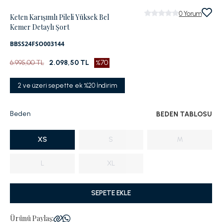
0
Yorum
Keten Karışımlı Pileli Yüksek Bel
Kemer Detaylı Şort
BBSS24FSO003144
6.995,00 TL
2.098,50 TL
%70
2 ve üzeri sepette ek %20 İndirim
Beden
BEDEN TABLOSU
XS
S
M
L
XL
SEPETE EKLE
Ürünü Paylaş: