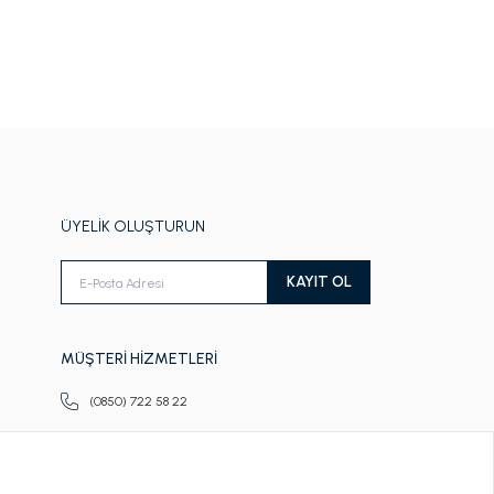
ÜYELİK OLUŞTURUN
KAYIT OL
MÜŞTERİ HİZMETLERİ
(0850) 722 58 22
Pazartesi-Cuma
09.00-18.00