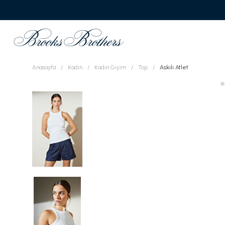
Anasayfa
Kadın
Kadın Giyim
Top
Askılı Atlet