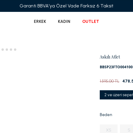
Garanti BBVA'ya Özel Vade Farksız 6 Taksit
ERKEK
KADIN
OUTLET
Askılı Atlet
BBSP23FTO004100
1.595,00 TL
478,
2 ve üzeri sepe
Beden
XS
S