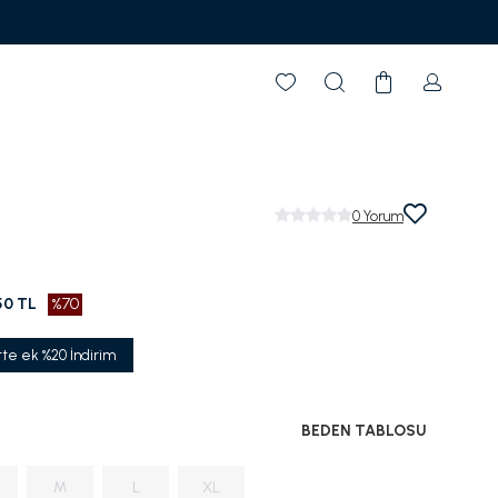
0
Yorum
50 TL
%70
tte ek %20 İndirim
BEDEN TABLOSU
M
L
XL