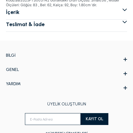
Kodu:BBSS25FTS003142 Görseldeki Ürün Ölçüsü: Small/36 , Model
Ölçüleri: Göğüs: 83 , Bel: 62, Kalça: 92, Boy: 1.80cm ‘dir.
İçerik
Teslimat & İade
BILGI
GENEL
Hakkımızda
Kurumsal Web Sitesi
YARDIM
İletişim
Kampanyalar
Kişisel Verilerin Korunması Politikası
Ödeme
Kurumsal Satış
Sipariş Takip
ÜYELİK OLUŞTURUN
Mağazalar
Güvenli Alışveriş
Kargo ve Teslimat
KAYIT OL
İade ve Değişim Şartları
Sık Sorulan Sorular