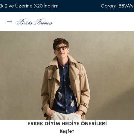
Garanti BBVA'ya Özel Vade Farksız 6 Taksit
ERKEK GİYİM HEDİYE ÖNERİLERİ
Keşfet