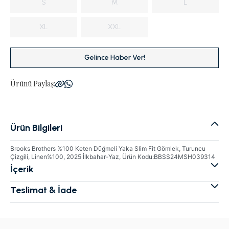
S
M
L
XL
XXL
Gelince Haber Ver!
Ürünü Paylaş:
Ürün Bilgileri
Brooks Brothers %100 Keten Düğmeli Yaka Slim Fit Gömlek, Turuncu
Çizgili, Linen%100, 2025 İlkbahar-Yaz, Ürün Kodu:BBSS24MSH039314
İçerik
Teslimat & İade