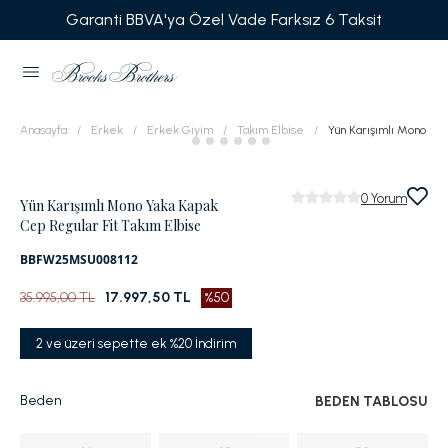
Garanti BBVA'ya Özel Vade Farksız 6 Taksit
Anasayfa
Erkek
Erkek Giyim
Takım Elbise
Yün Karışımlı Mono Yak
0
Yorum
Yün Karışımlı Mono Yaka Kapak
Cep Regular Fit Takım Elbise
BBFW25MSU008112
35.995,00 TL
17.997,50 TL
%50
2 ve üzeri sepette ek %20 İndirim
Beden
BEDEN TABLOSU