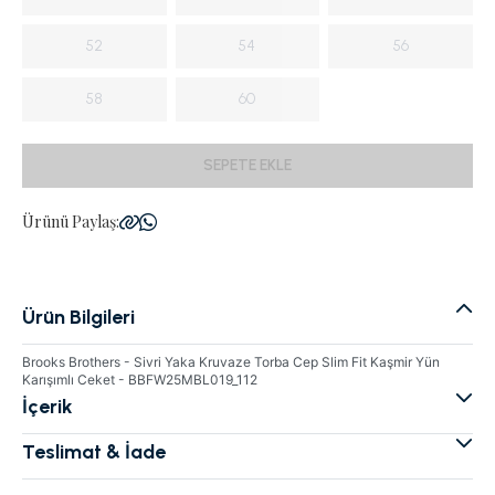
52
54
56
58
60
SEPETE EKLE
Ürünü Paylaş:
Ürün Bilgileri
Brooks Brothers - Sivri Yaka Kruvaze Torba Cep Slim Fit Kaşmir Yün
Karışımlı Ceket - BBFW25MBL019_112
İçerik
Teslimat & İade