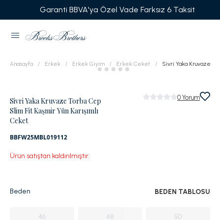
Garanti BBVA'ya Özel Vade Farksız 6 Taksit
Anasayfa
Erkek
Erkek Giyim
Erkek Ceket
Sivri Yaka Kruvaze To
0
Yorum
Sivri Yaka Kruvaze Torba Cep
Slim Fit Kaşmir Yün Karışımlı
Ceket
BBFW25MBL019112
Ürün satıştan kaldırılmıştır.
Beden
BEDEN TABLOSU
46
48
50